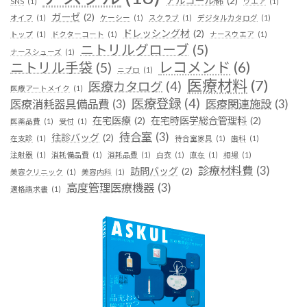
アルコール綿
(2)
SNS
(1)
ウエア
(1)
ガーゼ
(2)
オイフ
(1)
ケーシー
(1)
スクラブ
(1)
デジタルカタログ
(1)
ドレッシング材
(2)
トップ
(1)
ドクターコート
(1)
ナースウエア
(1)
ニトリルグローブ
(5)
ナースシューズ
(1)
レコメンド
(6)
ニトリル手袋
(5)
ニプロ
(1)
医療材料
(7)
医療カタログ
(4)
医療アートメイク
(1)
医療登録
(4)
医療消耗器具備品費
(3)
医療関連施設
(3)
在宅医療
(2)
在宅時医学総合管理料
(2)
医薬品費
(1)
受付
(1)
待合室
(3)
往診バッグ
(2)
在支診
(1)
待合室家具
(1)
歯科
(1)
注射器
(1)
消耗備品費
(1)
消耗品費
(1)
白衣
(1)
直在
(1)
相場
(1)
診療材料費
(3)
訪問バッグ
(2)
美容クリニック
(1)
美容内科
(1)
高度管理医療機器
(3)
適格請求書
(1)