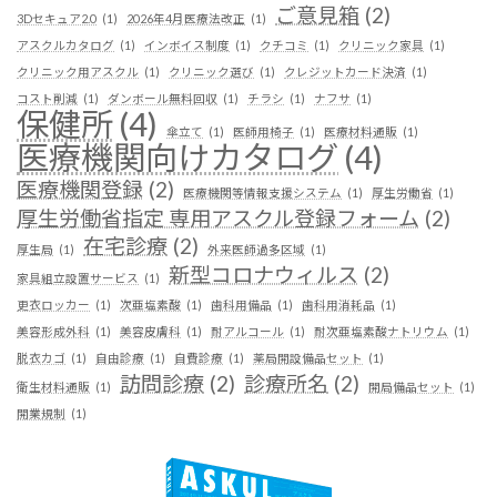
ご意見箱
(2)
3Dセキュア2.0
(1)
2026年4月医療法改正
(1)
アスクルカタログ
(1)
インボイス制度
(1)
クチコミ
(1)
クリニック家具
(1)
クリニック用アスクル
(1)
クリニック選び
(1)
クレジットカード決済
(1)
コスト削減
(1)
ダンボール無料回収
(1)
チラシ
(1)
ナフサ
(1)
保健所
(4)
傘立て
(1)
医師用椅子
(1)
医療材料通販
(1)
医療機関向けカタログ
(4)
医療機関登録
(2)
医療機関等情報支援システム
(1)
厚生労働省
(1)
厚生労働省指定 専用アスクル登録フォーム
(2)
在宅診療
(2)
厚生局
(1)
外来医師過多区域
(1)
新型コロナウィルス
(2)
家具組立設置サービス
(1)
更衣ロッカー
(1)
次亜塩素酸
(1)
歯科用備品
(1)
歯科用消耗品
(1)
美容形成外科
(1)
美容皮膚科
(1)
耐アルコール
(1)
耐次亜塩素酸ナトリウム
(1)
脱衣カゴ
(1)
自由診療
(1)
自費診療
(1)
薬局開設備品セット
(1)
訪問診療
(2)
診療所名
(2)
衛生材料通販
(1)
開局備品セット
(1)
開業規制
(1)