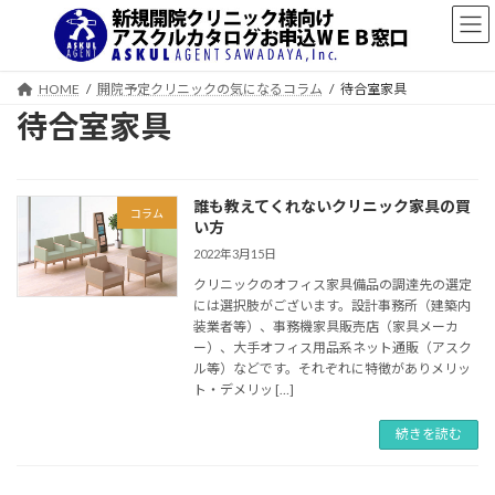
コ
ナ
ン
ビ
テ
ゲ
ン
ー
HOME
開院予定クリニックの気になるコラム
待合室家具
ツ
シ
待合室家具
へ
ョ
ス
ン
キ
に
ッ
移
誰も教えてくれないクリニック家具の買
プ
動
コラム
い方
2022年3月15日
クリニックのオフィス家具備品の調達先の選定
には選択肢がございます。設計事務所（建築内
装業者等）、事務機家具販売店（家具メーカ
ー）、大手オフィス用品系ネット通販（アスク
ル等）などです。それぞれに特徴がありメリッ
ト・デメリッ […]
続きを読む