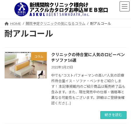
コ
ナ
ン
ビ
テ
ゲ
ン
ー
HOME
開院予定クリニックの気になるコラム
耐アルコール
ツ
シ
耐アルコール
へ
ョ
ス
ン
キ
に
ッ
移
クリニックの待合室に人気のロビーベン
プ
動
コラム
チソファ16選
2022年1月25日
中でも"コストパフォーマンの高い"人気の診療
所待合室イス・ソファ・ベンチをご紹介しま
す！ 本記事掲載内のご紹介商品は販売終了品も
含みます。また、現在発売中の仕様・価格等と
異なる可能性もございます。詳細はご登録後確
認くださ […]
続きを読む