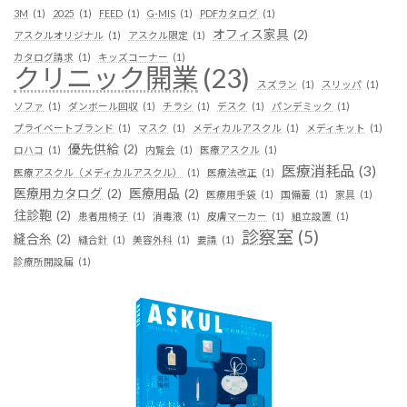
3M
(1)
2025
(1)
FEED
(1)
G-MIS
(1)
PDFカタログ
(1)
オフィス家具
(2)
アスクルオリジナル
(1)
アスクル限定
(1)
カタログ請求
(1)
キッズコーナー
(1)
クリニック開業
(23)
スズラン
(1)
スリッパ
(1)
ソファ
(1)
ダンボール回収
(1)
チラシ
(1)
デスク
(1)
パンデミック
(1)
プライベートブランド
(1)
マスク
(1)
メディカルアスクル
(1)
メディキット
(1)
優先供給
(2)
ロハコ
(1)
内覧会
(1)
医療アスクル
(1)
医療消耗品
(3)
医療アスクル（メディカルアスクル）
(1)
医療法改正
(1)
医療用カタログ
(2)
医療用品
(2)
医療用手袋
(1)
国備蓄
(1)
家具
(1)
往診鞄
(2)
患者用椅子
(1)
消毒液
(1)
皮膚マーカー
(1)
組立設置
(1)
診察室
(5)
縫合糸
(2)
縫合針
(1)
美容外科
(1)
要請
(1)
診療所開設届
(1)